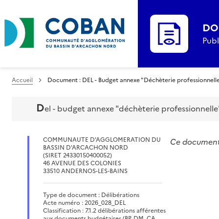
DO
Publ
Accueil
Document : DEL - Budget annexe "Déchèterie professionnelle"
d
el - budget annexe "déchèterie professionnelle
COMMUNAUTE D'AGGLOMERATION DU
Ce document n
BASSIN D'ARCACHON NORD
(SIRET 24330150400052)
46 AVENUE DES COLONIES
33510 ANDERNOS-LES-BAINS
Type de document : Délibérations
Acte numéro : 2026_028_DEL
Classification : 7.1.2 délibérations afférentes
aux documents budgétaires (BP, DM, CA,